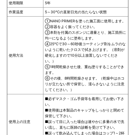
使用期限
5年
作業温度
5～30℃の直射日光の当たらない状態
①NANO PRIMERを塗った施工面に使用します。
②容器をよく振ってください。
③本剤を付属のスポンジに適量とり、施工箇所に
均一になるように塗布します。
④25℃で30～60秒後コーティング剤をムラのな
いように乾いたクロスで拭き上げます。（溶剤が
使用方法
硬化しますので10分以上放置しないでくださ
い。）
⑤1時間乾燥させた後、重ね塗りすることができ
ます。
⑥その後、8時間乾燥させます。（乾燥中はホコ
リが立たない所で保管し、濡らさないように注意
してください。）
■必ずマスク・ゴム手袋等を着用してお使い下さ
い。
■使用後は本製品のキャップをしっかりと閉めて
保管して下さい。
使用上の注意
■誤って目に入った場合は速やかに多量の水で洗
い流し、直ちに医師の診断を受けて下さい。
■誤って飲み込んでしまった場合はコップ1～2杯