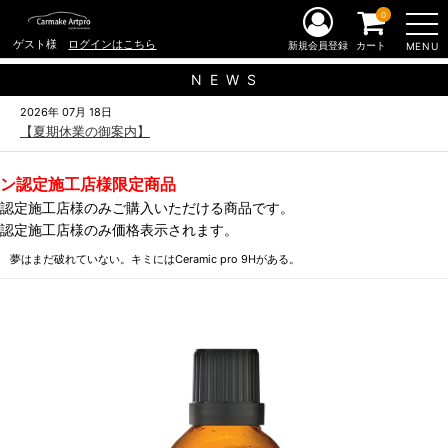
0
ゲスト様
ログインはこちら
新規会員登録
カート
MENU
N E W S
2026年 07月 18日
【夏期休業の御案内】
ン認定施工店様限定商品
認定施工店様のみご購入いただける商品です。
認定施工店様のみ価格表示されます。
夢はまだ破れていない。キミにはCeramic pro 9Hがある。