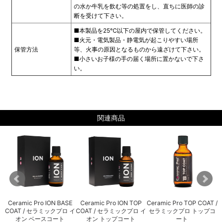
の水か牛乳を飲む等の処置をし、直ちに医師の診
断を受けて下さい。
■本製品を25℃以下の屋内で保管してください。
■火元・電気製品・静電気が起こりやすい場所
保管方法
等、火事の原因となるものから遠ざけて下さい。
■小さいお子様の手の届く場所に置かないで下さ
い。
関連商品
セ
Ceramic Pro ION BASE
Ceramic Pro ION TOP
Ceramic Pro TOP COAT /
COAT / セラミックプロ イ
COAT / セラミックプロ イ
セラミックプロ トップコ
オン ベースコート
オン トップコート
ート