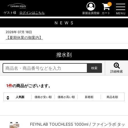
0
ゲスト様
ログインはこちら
新規会員登録
カート
MENU
N E W S
2026年 07月 18日
【夏期休業の御案内】
撥水剤
詳細検索
1
件
の商品がございます。
人気順
価格が安い順
価格が高い順
新着順
商品名順
FEYNLAB TOUCHLESS 1000ml / ファインラボ タッ