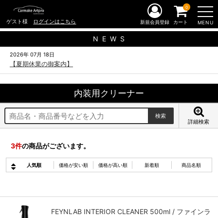
0
ゲスト様
ログインはこちら
新規会員登録
カート
MENU
N E W S
2026年 07月 18日
【夏期休業の御案内】
内装用クリーナー
詳細検索
3
件
の商品がございます。
人気順
価格が安い順
価格が高い順
新着順
商品名順
FEYNLAB INTERIOR CLEANER 500ml / ファインラ