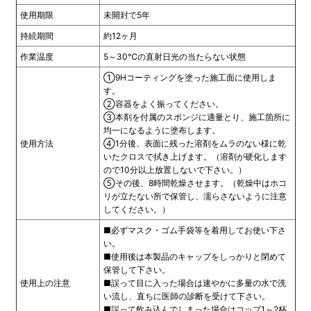
使用期限
未開封で5年
持続期間
約12ヶ月
作業温度
5～30℃の直射日光の当たらない状態
①9Hコーティングを塗った施工面に使用しま
す。
②容器をよく振ってください。
③本剤を付属のスポンジに適量とり、施工箇所に
均一になるように塗布します。
使用方法
④1分後、表面に残った溶剤をムラのない様に乾
いたクロスで拭き上げます。（溶剤が硬化します
ので10分以上放置しないで下さい。）
⑤その後、8時間乾燥させます。（乾燥中はホコ
リが立たない所で保管し、濡らさないように注意
してください。）
■必ずマスク・ゴム手袋等を着用してお使い下さ
い。
■使用後は本製品のキャップをしっかりと閉めて
保管して下さい。
使用上の注意
■誤って目に入った場合は速やかに多量の水で洗
い流し、直ちに医師の診断を受けて下さい。
■誤って飲み込んでしまった場合はコップ1～2杯