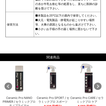
の水か牛乳を飲む等の処置をし、直ちに医師の診
断を受けて下さい。
■本製品を25℃以下の屋内で保管してください。
■火元・電気製品・静電気が起こりやすい場所
保管方法
等、火事の原因となるものから遠ざけて下さい。
■小さいお子様の手の届く場所に置かないで下さ
い。
関連商品
/
Ceramic Pro NANO
Ceramic Pro SPORT / セ
Ceramic Pro CARE / セラ
テ
PRIMER / セラミックプロ
ラミックプロ スポーツ
ミックプロ ケア
ナノプライマー