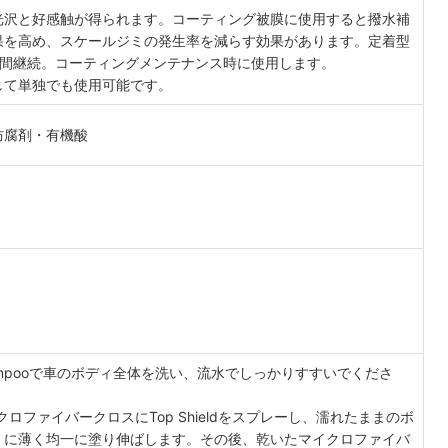
光沢と好感触が得られます。コーティング被膜に使用すると撥水補
果を高め、スケールジミの発生率を減らす効果があります。定着型
月間継続。コーティングメンテナンス時に使用します。
して単独でも使用可能です。
防腐剤・有機酸
e Shampooで車のボディ全体を洗い、流水でしっかりすすいでくださ
ファイバークロスにTop Shieldをスプレーし、濡れたままのボ
）に薄く均一に塗り伸ばします。その後、乾いたマイクロファイバ