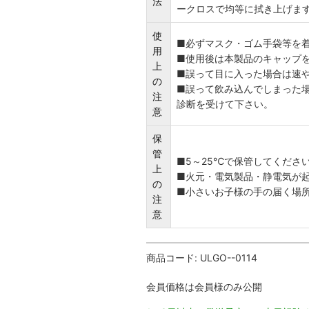
法
ークロスで均等に拭き上げま
使
■必ずマスク・ゴム手袋等を
用
■使用後は本製品のキャップ
上
■誤って目に入った場合は速
の
■誤って飲み込んでしまった場
注
診断を受けて下さい。
意
保
管
■5～25℃で保管してくださ
上
■火元・電気製品・静電気が
の
■小さいお子様の手の届く場
注
意
商品コード:
ULGO--0114
会員価格は会員様のみ公開