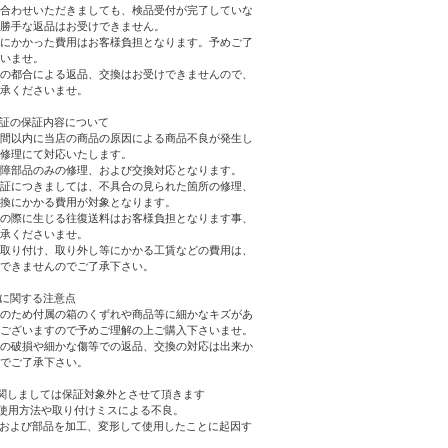
合わせいただきましても、検品受付が完了していな
勝手な返品はお受けできません。
にかかった費用はお客様負担となります。予めご了
いませ。
の都合による返品、交換はお受けできませんので、
承くださいませ。
証の保証内容について
間以内に当店の商品の原因による商品不良が発生し
修理にて対応いたします。
障部品のみの修理、および交換対応となります。
証につきましては、不具合の見られた箇所の修理、
換にかかる費用が対象となります。
の際に生じる往復送料はお客様負担となります事、
承くださいませ。
取り付け、取り外し等にかかる工賃などの費用は、
できませんのでご了承下さい。
に関する注意点
のため付属の箱のくずれや商品等に細かなキズがあ
ございますので予めご理解の上ご購入下さいませ。
の破損や細かな傷等での返品、交換の対応は出来か
でご了承下さい。
関しましては保証対象外とさせて頂きます
た使用方法や取り付けミスによる不良。
、および部品を加工、変形して使用したことに起因す