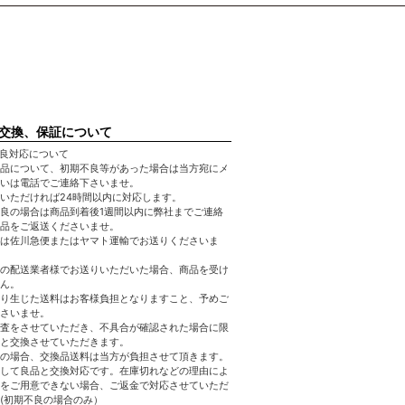
交換、保証について
良対応について
品について、初期不良等があった場合は当方宛にメ
いは電話でご連絡下さいませ。
いただければ24時間以内に対応します。
良の場合は商品到着後1週間以内に弊社までご連絡
品をご返送くださいませ。
は佐川急便またはヤマト運輸でお送りくださいま
の配送業者様でお送りいただいた場合、商品を受け
ん。
り生じた送料はお客様負担となりますこと、予めご
さいませ。
査をさせていただき、不具合が確認された場合に限
と交換させていただきます。
の場合、交換品送料は当方が負担させて頂きます。
して良品と交換対応です。在庫切れなどの理由によ
をご用意できない場合、ご返金で対応させていただ
(初期不良の場合のみ）