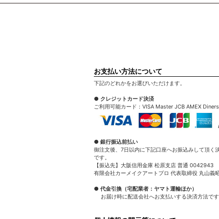
お支払い方法について
下記のどれかをお選びいただけます。
● クレジットカード決済
ご利用可能カード：VISA Master JCB AMEX Diners
● 銀行振込前払い
御注文後、7日以内に下記口座へお振込みして頂く
です。
【振込先】大阪信用金庫 松原支店 普通 0042943
有限会社カーメイクアートプロ 代表取締役 丸山義
● 代金引換（宅配業者：ヤマト運輸ほか）
お届け時に配送会社へお支払いする決済方法です