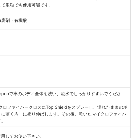
して単独でも使用可能です。
防腐剤・有機酸
e Shampooで車のボディ全体を洗い、流水でしっかりすすいでくださ
ファイバークロスにTop Shieldをスプレーし、濡れたままのボ
）に薄く均一に塗り伸ばします。その後、乾いたマイクロファイバ
す。
着用してお使い下さい。