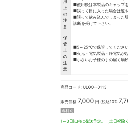
用
■使用後は本製品のキャップ
上
■誤って目に入った場合は速
の
■誤って飲み込んでしまった場
注
診断を受けて下さい。
意
保
管
■5～25℃で保管してくださ
上
■火元・電気製品・静電気が
の
■小さいお子様の手の届く場
注
意
商品コード:
ULGO--0113
7,000
7,
販売価格
円 (税込10%
送料別
1～3日以内に発送予定。（土日祝除