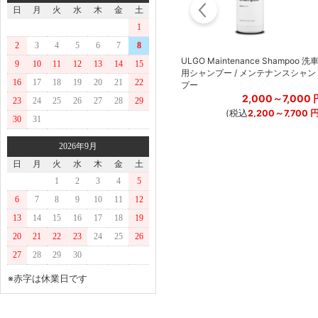
日
月
火
水
木
金
土
1
2
3
4
5
6
7
8
ルカ
ULGO Tire Shield 30ml タイヤ用コ
ULGO Maintenance Shampoo 洗
9
10
11
12
13
14
15
ナ
ーティング / タイヤシールド
用シャンプー / メンテナンスシャン
16
17
18
19
20
21
22
プー
2,300
円
円
2,000～7,000
(税込
2,530
円
)
23
24
25
26
27
28
29
円
)
(税込
2,200～7,700
30
31
2026年9月
日
月
火
水
木
金
土
1
2
3
4
5
6
7
8
9
10
11
12
13
14
15
16
17
18
19
20
21
22
23
24
25
26
27
28
29
30
※赤字は休業日です