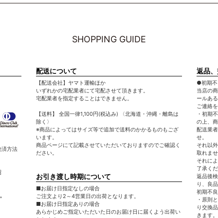
SHOPPING GUIDE
配送について
返品、
【配送会社】ヤマト運輸ほか
●初期不
いずれかの宅配業者にて宅配させて頂きます。
当店の商
宅配業者を指定することはできません。
ールある
ご連絡を
【送料】 全国一律1,100円(税込み) 〈北海道・沖縄・離島は
・初期不
除く〉
の上、商
※商品によってはサイズ等で追加で送料のかかるものもござ
配送業者
います。
せ。
商品ページにて記載させていただいておりますのでご確認く
それ以外
決済方法
ださい。
取れませ
それによ
了承くだ
昭
お引き渡し時期について
返品後検
り、良品
■お届け日指定なしの場合
初期不良
｡
ご注文より2～4営業日の出荷となります。
・原則と
■お届け日指定ありの場合
り交換品
あらかじめご指定いただいた日のお届け日に届くよう出荷い
きます。