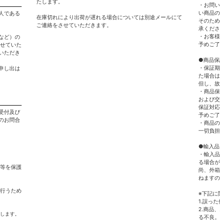
たします。
・お問い
い商品の
人である
在庫切れにより出荷が遅れる場合については別途メールにて
そのため
ご連絡をさせていただきます。
承くださ
・お客様
など）の
予めご了
させていた
いただき
●商品保
・保証期
申し出は
た場合は
但し、故
・商品保
および交
保証対応
受付及び
予めご了
のお問合
・商品の
一切負担
●輸入品
・輸入品
る場合が
用等を保護
尚、外箱
ねますの
を行うため
※下記に
1.誤っ
2.商品
求します。
る不良。