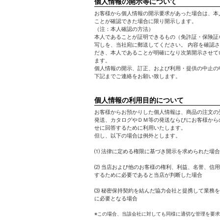
個人情報の開示等について
お客様から個人情報の開示要求があった場合は、本
ことが確認できた場合に限り開示します。
（注：本人確認の方法）
本人であることが証明できるもの（免許証・保険証
写しを、当社宛に郵送してください。 内容を確認
だき、本人であることが明確になり次第開示させて
ます。
個人情報の開示、訂正、および利用・提供の中止の
下記までご連絡をお願い致します。
個人情報の利用目的について
お客様からお預かりした個人情報は、商品の注文の
発送、カタログやＤＭ等の発送ならびにお客様から
せに回答するために利用いたします。
但し、以下の場合は例外とします。
⑴ 法律に定める権限に基づき開示を求められた場合
⑵ 当店および他のお客様の権利、利益、名誉、信
するために必要であると当店が判断した場合
⑶ 秘密保持契約を結んだ協力会社と提携して業務
に必要となる場合
※この場合、当該会社に対しても同様に適切な管理を要