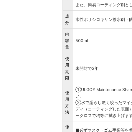
また、簡易コーティング剤と
成
水性ポリシロキサン撥水剤・
分
内
容
500ml
量
使
用
未開封で2年
期
限
①ULGO® Maintenanc
使
い。
用
②水で濡らし硬く絞ったマイクロ
方
ディ（コーティングした表面
法
ークロスで均等に拭き上げま
使
■必ずマスク・ゴム手袋等を