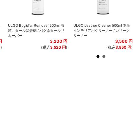
車
ULGO Bug&Tar Remover 500ml 虫
ULGO Leather Cleaner 500ml 本革
跡、タール除去剤 / バグ＆タールリ
インテリア用クリーナー / レザーク
ムーバー
リーナー
円
3,200
円
3,500
円
円
)
(税込
3,520
円
)
(税込
3,850
円
)