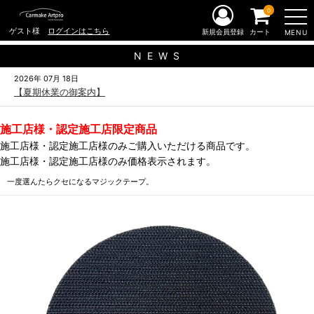
0
ゲスト様
ログインはこちら
新規会員登録
カート
MENU
N E W S
2026年 07月 18日
【夏期休業の御案内】
施工店様・認定施工店限定商品
施工店様・認定施工店様のみご購入いただける商品です。
施工店様・認定施工店様のみ価格表示されます。
一度選んたらクセになるマジックテープ。