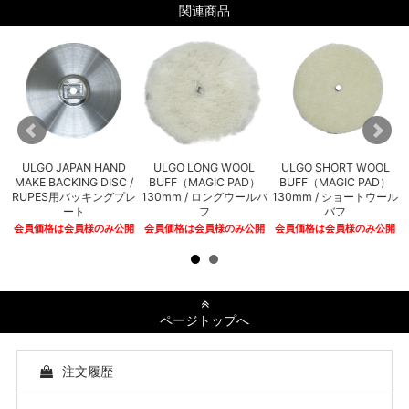
関連商品
E
ULGO JAPAN HAND
ULGO LONG WOOL
ULGO SHORT WOOL
MAKE BACKING DISC /
BUFF（MAGIC PAD）
BUFF（MAGIC PAD）
タ
RUPES用バッキングプレ
130mm / ロングウールバ
130mm / ショートウール
ート
フ
バフ
開
会員価格は会員様のみ公開
会員価格は会員様のみ公開
会員価格は会員様のみ公開
ページトップへ
注文履歴